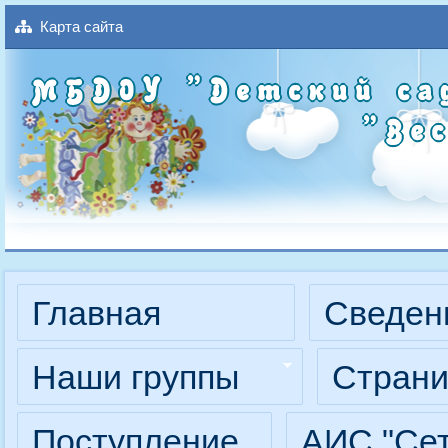
Карта сайта
МБДОУ
"Детский
с
Главная
Сведен
Наши группы
Страни
Поступление
АИС "Сет