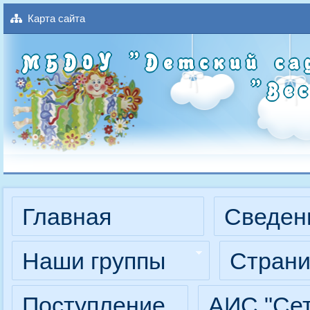
Карта сайта
МБДОУ
"Детский
с
Главная
Сведен
Наши группы
Страни
Поступление
АИС "Сет